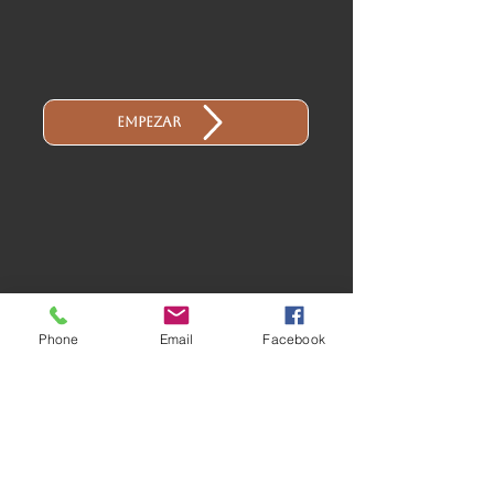
Empezar
Phone
Email
Facebook
Descargo de
responsabilidad:
NextStep Immigration Form Prep