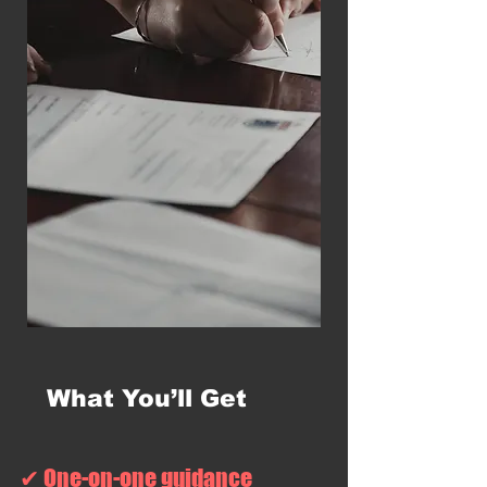
What You’ll Get
✔ One-on-one guidance