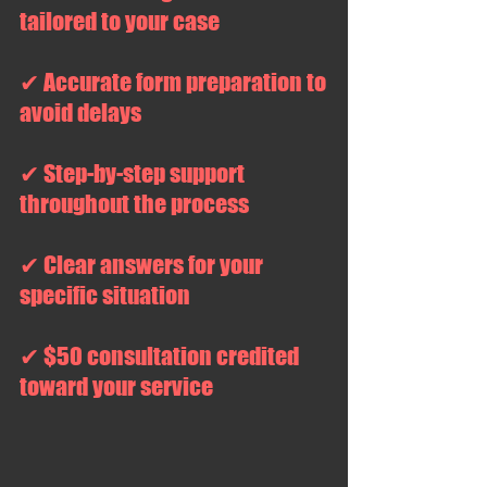
tailored to your case
✔ Accurate form preparation to
avoid delays
✔ Step-by-step support
throughout the process
✔ Clear answers for your
specific situation
✔ $50 consultation credited
toward your service